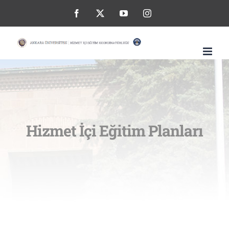
Skip
Facebook
X
YouTube
Instagram
to
content
Hizmet İçi Eğitim Planları