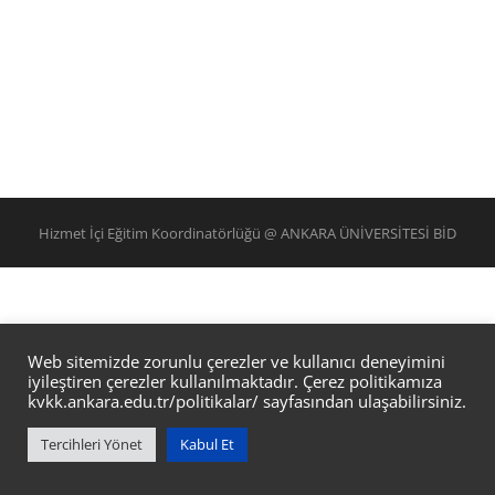
Hizmet İçi Eğitim Koordinatörlüğü @ ANKARA ÜNİVERSİTESİ BİD
Web sitemizde zorunlu çerezler ve kullanıcı deneyimini
iyileştiren çerezler kullanılmaktadır. Çerez politikamıza
kvkk.ankara.edu.tr/politikalar/
sayfasından ulaşabilirsiniz.
Tercihleri Yönet
Kabul Et